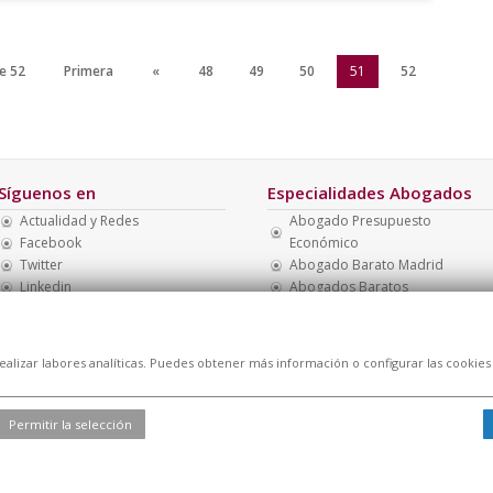
e 52
Primera
«
48
49
50
51
52
Síguenos en
Especialidades Abogados
Actualidad y Redes
Abogado Presupuesto
Facebook
Económico
Twitter
Abogado Barato Madrid
Linkedin
Abogados Baratos
Abogado Barato Nacionalidad
Multa Botellón
Abogado Barato Divorcio
realizar labores analíticas. Puedes obtener más información o configurar las cookies
Permitir la selección
l
|
Cookies
| Todos los derechos