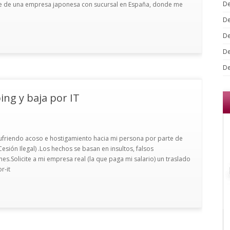
De
te de una empresa japonesa con sucursal en España, donde me
De
De
De
De
ing y baja por IT
friendo acoso e hostigamiento hacia mi persona por parte de
sión Ilegal) .Los hechos se basan en insultos, falsos
s.Solicite a mi empresa real (la que paga mi salario) un traslado
r-it