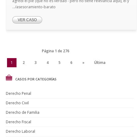
agredi el pie (que no es verdad - pero no tiene relevancia aqui), el y
.../asesoramiento-barato
VER CASO
Página 1 de 276
1
2
3
4
5
6
»
Última
CASOS POR CATEGORÍAS
Derecho Penal
Derecho Civil
Derecho de Familia
Derecho Fiscal
Derecho Laboral