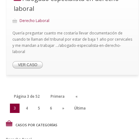
laboral
Derecho Laboral
Quería preguntar cuanto me costaría llevar documentación de
cuando te llaman del tribunal por estar de baja 1 año por cervicales
y me mandan a trabajar .../abogado-especialista-en-derecho-
laboral
VER CASO
Página 3 de 52
Primera
«
2
3
4
5
6
»
Última
CASOS POR CATEGORÍAS