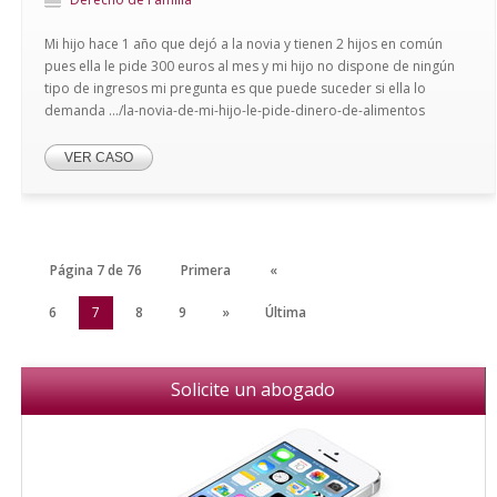
Mi hijo hace 1 año que dejó a la novia y tienen 2 hijos en común
pues ella le pide 300 euros al mes y mi hijo no dispone de ningún
tipo de ingresos mi pregunta es que puede suceder si ella lo
demanda .../la-novia-de-mi-hijo-le-pide-dinero-de-alimentos
VER CASO
Página 7 de 76
Primera
«
5
6
7
8
9
»
Última
Solicite un abogado