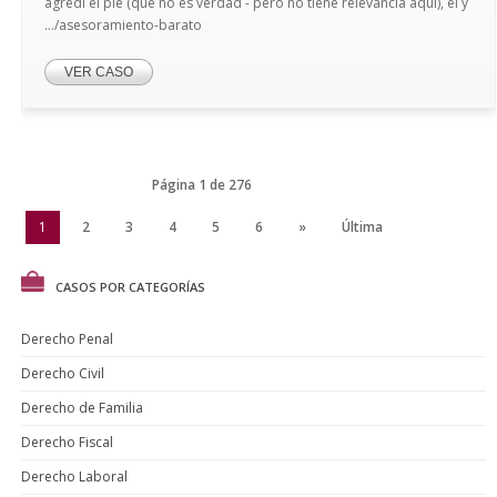
agredi el pie (que no es verdad - pero no tiene relevancia aqui), el y
.../asesoramiento-barato
VER CASO
Página 1 de 276
1
2
3
4
5
6
»
Última
CASOS POR CATEGORÍAS
Derecho Penal
Derecho Civil
Derecho de Familia
Derecho Fiscal
Derecho Laboral