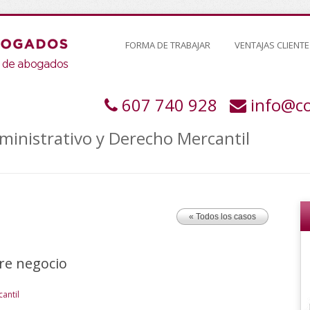
FORMA DE TRABAJAR
VENTAJAS CLIENTE
607 740 928
info@c
inistrativo y Derecho Mercantil
« Todos los casos
bre negocio
antil