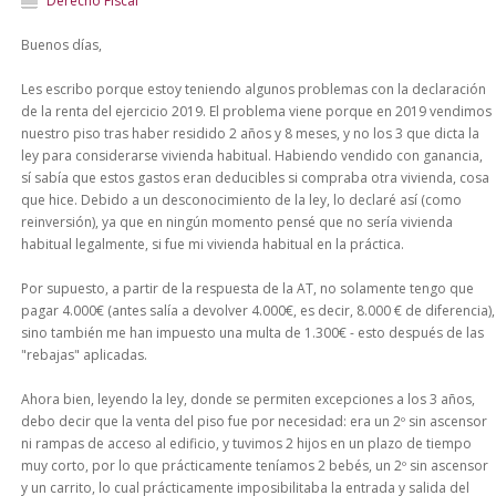
Derecho Fiscal
Buenos días,
Les escribo porque estoy teniendo algunos problemas con la declaración
de la renta del ejercicio 2019. El problema viene porque en 2019 vendimos
nuestro piso tras haber residido 2 años y 8 meses, y no los 3 que dicta la
ley para considerarse vivienda habitual. Habiendo vendido con ganancia,
sí sabía que estos gastos eran deducibles si compraba otra vivienda, cosa
que hice. Debido a un desconocimiento de la ley, lo declaré así (como
reinversión), ya que en ningún momento pensé que no sería vivienda
habitual legalmente, si fue mi vivienda habitual en la práctica.
Por supuesto, a partir de la respuesta de la AT, no solamente tengo que
pagar 4.000€ (antes salía a devolver 4.000€, es decir, 8.000 € de diferencia),
sino también me han impuesto una multa de 1.300€ - esto después de las
"rebajas" aplicadas.
Ahora bien, leyendo la ley, donde se permiten excepciones a los 3 años,
debo decir que la venta del piso fue por necesidad: era un 2º sin ascensor
ni rampas de acceso al edificio, y tuvimos 2 hijos en un plazo de tiempo
muy corto, por lo que prácticamente teníamos 2 bebés, un 2º sin ascensor
y un carrito, lo cual prácticamente imposibilitaba la entrada y salida del