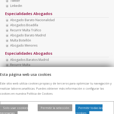
Twitter
Linkedin
Especialidades Abogados
Abogado Barato Nacionalidad
Abogados Boadilla
Recurrir Multa Tráfico
Abogado Barato Madrid
Multa Botellón
Abogado Menores
Especialidades Abogados
Abogados Baratos Madrid
Recurrir Multa
Abogado Penal Barato
Esta página web usa cookies
Multa Drogotest
Abogados Baratos
Este sitio web utiliza cookies propias y de terceros para optimizar tu navegación y
Abogado Menores Madrid
realizar labores analíticas. Puedes obtener más información o configurar las
cookies en nuestra Política de Cookies.
© 2026 -
Contratar Abogados.
|
Aviso Legal
|
Cookies
| Todos los
Solo usar cookies
Permitir la selección
Permitir todas las
derechos reservados
necesarias
cookies