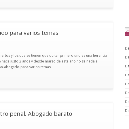
ado para varios temas
De
iertos y los que se tienen que quitar primero uno es una herencia
De
e hace justo 2 años y desde marzo de este año no se nada al
De
r-con-abogado-para-varios-temas
De
De
De
De
De
otro penal. Abogado barato